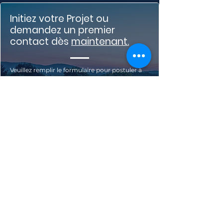
Initiez votre Projet ou
demandez un premier
contact dès
maintenant.
Veuillez remplir le formulaire pour postuler à
l'une de nos offres.
7 route de Lyon 67118
Geispolsheim
03 90 40 31 31
9 rue de la gare 68 125 Houssen
03 89 41 14 35
es@piscines-es.fr