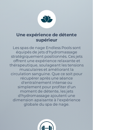
Une expérience de détente
supérieur
Les spas de nage Endless Pools sont
équipés de jets d'hydromassage
stratégiquement positionnés. Ces jets
offrent une expérience relaxante et
thérapeutique, soulageant les tensions
musculaires et améliorant la
circulation sanguine. Que ce soit pour
récupérer après une séance
d'entraînement intense ou
simplement pour profiter d'un
moment de détente, les jets
d'hydromassage ajoutent une
dimension apaisante à l'expérience
globale du spa de nage.