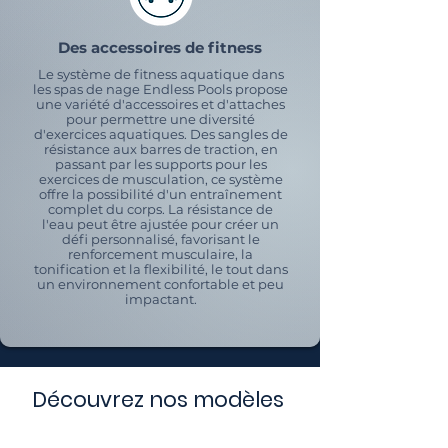
Des accessoires de fitness
Le système de fitness aquatique dans
les spas de nage Endless Pools propose
une variété d'accessoires et d'attaches
pour permettre une diversité
d'exercices aquatiques. Des sangles de
résistance aux barres de traction, en
passant par les supports pour les
exercices de musculation, ce système
offre la possibilité d'un entraînement
complet du corps. La résistance de
l'eau peut être ajustée pour créer un
défi personnalisé, favorisant le
renforcement musculaire, la
tonification et la flexibilité, le tout dans
un environnement confortable et peu
impactant.
Découvrez nos modèles