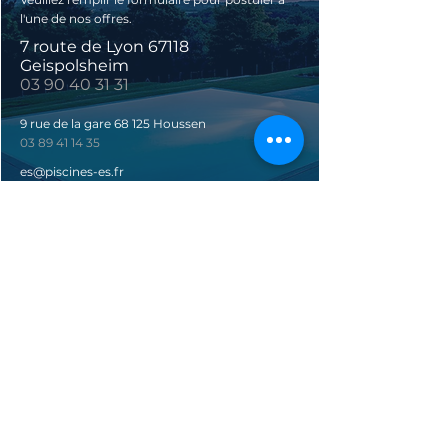
l'une de nos offres.
7 route de Lyon 67118
Geispolsheim
03 90 40 31 31
9 rue de la gare 68 125 Houssen
03 89 41 14 35
es@piscines-es.fr
Vous êtes à 30 secondes de
démarrer votre nouveau
rêve
Prénom