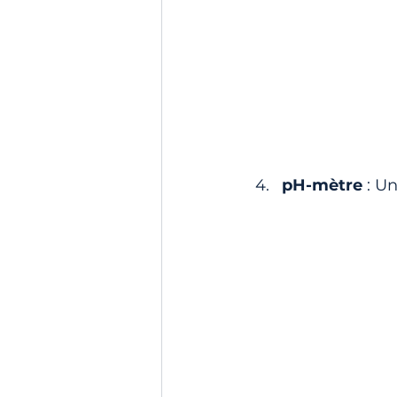
pH-mètre
 : U