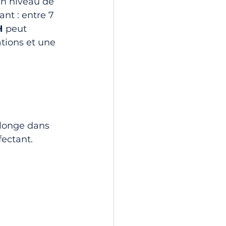
un niveau de 
ant : entre 7 
H
 peut 
ations et une 
plonge dans 
fectant.