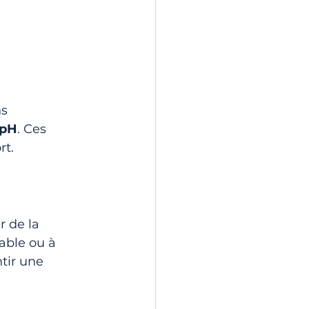
s 
 pH
. Ces 
rt.
 de la 
sable ou à 
tir une 