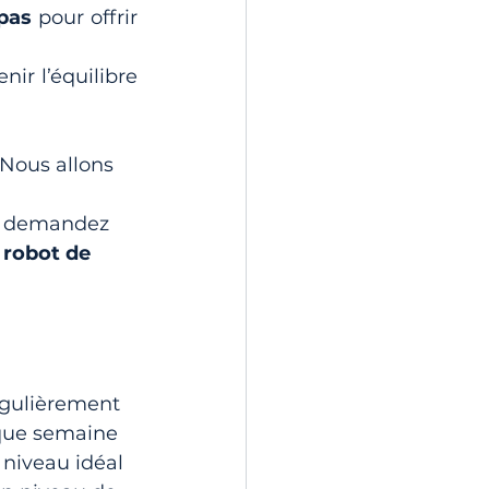
pas
 pour offrir 
ir l’équilibre 
Nous allons 
 
us demandez 
 
robot de 
régulièrement 
que semaine 
e niveau idéal 