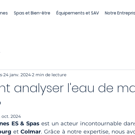
ines
Spas et Bien-être
Équipements et SAV
Notre Entrepri
s
s
24 janv. 2024
2 min de lecture
 analyser l'eau de m
?
2 oct. 2024
ines ES & Spas
ourg
 et 
Colmar
. Grâce à notre expertise, nous av